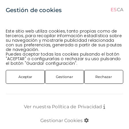
Gestión de cookies
ES
CA
ES
CA
Este sitio web utiliza cookies, tanto propias como de
terceros, para recopilar información estadística sobre
su navegación y mostrarle publicidad relacionada
Pedido en curso (Previsto para el dia
) ·
con sus preferencias, generada a partir de sus pautas
de navegación.
Transportista
.
Ver Pedido
Puedes aceptar todas las cookies pulsando el botón
FLOR CORTADA
FLOR VARIADA
SKIMMIA VERD 45CM
"ACEPTAR" o configurarlas o rechazar su uso pulsando
el botón "Guardar configuración".
Aceptar
Gestionar
Rechazar
Ver nuestra Política de Privacidad
Gestionar Cookies