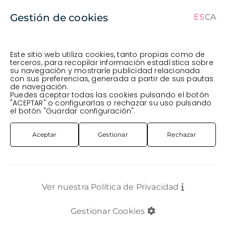
Gestión de cookies
ES
CA
ES
CA
Este sitio web utiliza cookies, tanto propias como de
terceros, para recopilar información estadística sobre
su navegación y mostrarle publicidad relacionada
Pedido en curso (Previsto para el dia
) ·
con sus preferencias, generada a partir de sus pautas
de navegación.
Transportista
.
Ver Pedido
Puedes aceptar todas las cookies pulsando el botón
FLOR CORTADA
FLOR VARIADA
BOQUET ESPECIAL HORTENCIES MIX
"ACEPTAR" o configurarlas o rechazar su uso pulsando
el botón "Guardar configuración".
Aceptar
Gestionar
Rechazar
Ver nuestra Política de Privacidad
Gestionar Cookies