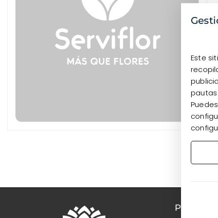
Gesti
Este si
recopil
publici
pautas
Puedes 
configu
configu
PRODUC