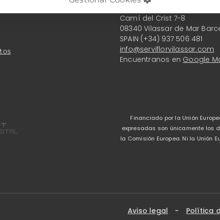
Serviflor Vilassar S.L.
Camí del Crist 7-8
08340 Vilassar de Mar Barc
SPAIN (+34) 937 506 481
info@serviflorvilassar.com
tos
Encuentranos en
Google M
Financiado por la Unión Europe
expresadas son únicamente los del
la Comisión Europea. Ni la Unión
Aviso legal
-
Política 