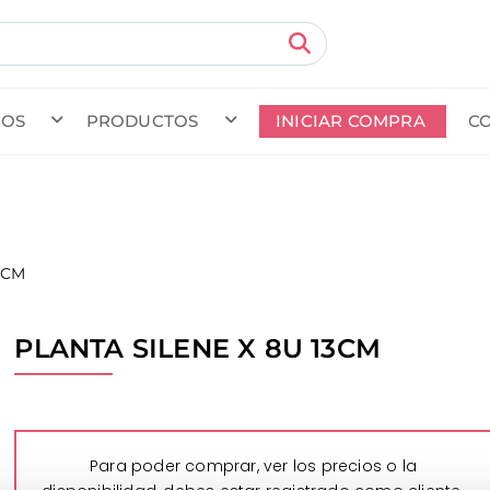
MOS
PRODUCTOS
INICIAR COMPRA
C
do en curso (Previsto para el dia
) · Transportista
.
Ver Ped
3CM
PLANTA SILENE X 8U 13CM
Para poder comprar, ver los precios o la