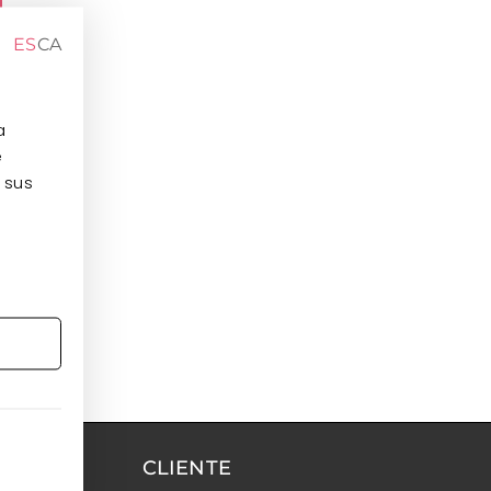
ES
CA
a
e
 sus
CLIENTE