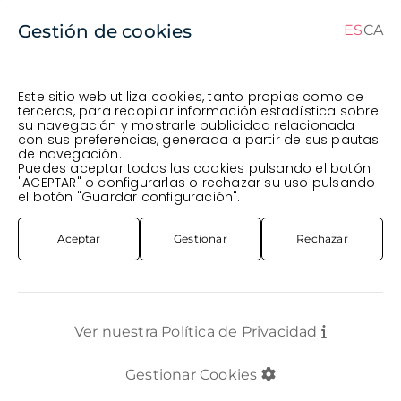
Gestión de cookies
ES
CA
CA
ES
Este sitio web utiliza cookies, tanto propias como de
terceros, para recopilar información estadística sobre
su navegación y mostrarle publicidad relacionada
Pedido en curso (Previsto para el dia
) ·
con sus preferencias, generada a partir de sus pautas
de navegación.
Transportista
.
Ver Pedido
Puedes aceptar todas las cookies pulsando el botón
PLANTA
EXTERIOR
PLANTA GINSENG
"ACEPTAR" o configurarlas o rechazar su uso pulsando
el botón "Guardar configuración".
Aceptar
Gestionar
Rechazar
Ver nuestra Política de Privacidad
Gestionar Cookies