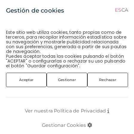
Gestión de cookies
ES
CA
CA
ES
Este sitio web utiliza cookies, tanto propias como de
terceros, para recopilar información estadística sobre
su navegación y mostrarle publicidad relacionada
Pedido en curso (Previsto para el dia
) ·
con sus preferencias, generada a partir de sus pautas
de navegación.
Transportista
.
Ver Pedido
Puedes aceptar todas las cookies pulsando el botón
PLANTA
EXTERIOR
PLANTA GINESTA
"ACEPTAR" o configurarlas o rechazar su uso pulsando
el botón "Guardar configuración".
Aceptar
Gestionar
Rechazar
Ver nuestra Política de Privacidad
Gestionar Cookies