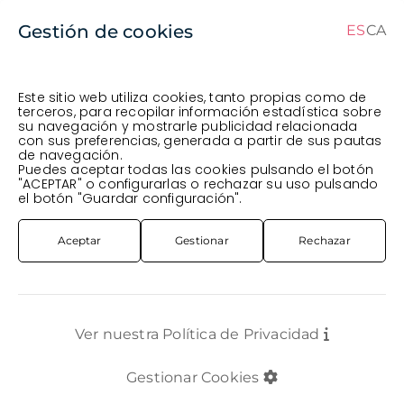
Gestión de cookies
ES
CA
ES
CA
Este sitio web utiliza cookies, tanto propias como de
terceros, para recopilar información estadística sobre
su navegación y mostrarle publicidad relacionada
Pedido en curso (Previsto para el dia
) ·
con sus preferencias, generada a partir de sus pautas
de navegación.
Transportista
.
Ver Pedido
Puedes aceptar todas las cookies pulsando el botón
PLANTA
EXTERIOR
PLANTA COLEUS T17CM X6
"ACEPTAR" o configurarlas o rechazar su uso pulsando
el botón "Guardar configuración".
Aceptar
Gestionar
Rechazar
Ver nuestra Política de Privacidad
Gestionar Cookies