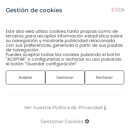
Gestión de cookies
ES
CA
CA
ES
Este sitio web utiliza cookies, tanto propias como de
terceros, para recopilar información estadística sobre
su navegación y mostrarle publicidad relacionada
Pedido en curso (Previsto para el dia
) ·
con sus preferencias, generada a partir de sus pautas
de navegación.
Transportista
.
Ver Pedido
Puedes aceptar todas las cookies pulsando el botón
PLANTA
EXTERIOR
PL. TOMAQUERA X8
"ACEPTAR" o configurarlas o rechazar su uso pulsando
el botón "Guardar configuración".
Aceptar
Gestionar
Rechazar
Ver nuestra Política de Privacidad
Gestionar Cookies