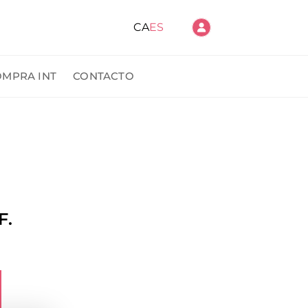
CA
ES
OMPRA INT
CONTACTO
ido
F.