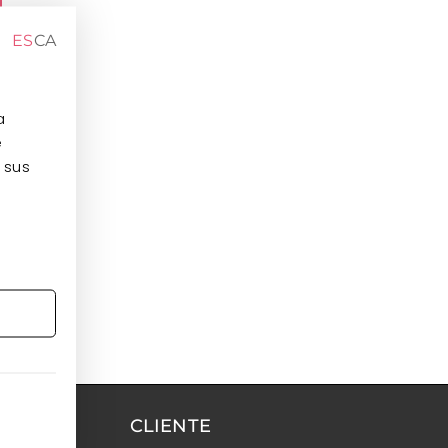
ES
CA
a
e
 sus
CLIENTE