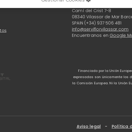
Serviflor Vilassar S.L.
Camí del Crist 7-8
08340 Vilassar de Mar Barc
SPAIN (+34) 937 506 481
info@serviflorvilassar.com
tos
Encuentranos en
Google M
Financiado por la Unión Europe
expresadas son únicamente los del
la Comisión Europea. Ni la Unión
Aviso legal
-
Política 