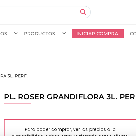
MOS
PRODUCTOS
INICIAR COMPRA
C
do en curso (Previsto para el dia
) · Transportista
.
Ver Ped
A 3L. PERF.
PL. ROSER GRANDIFLORA 3L. PER
Para poder comprar, ver los precios o la