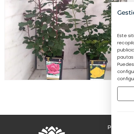
Gesti
Este si
recopil
publici
pautas
Puedes 
configu
configu
PRODUC