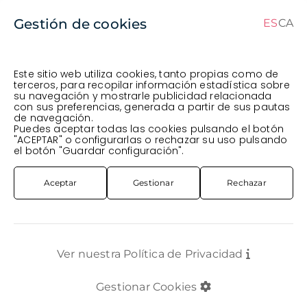
Gestión de cookies
ES
CA
CA
ES
Este sitio web utiliza cookies, tanto propias como de
terceros, para recopilar información estadística sobre
su navegación y mostrarle publicidad relacionada
Pedido en curso (Previsto para el dia
) ·
con sus preferencias, generada a partir de sus pautas
de navegación.
Transportista
.
Ver Pedido
Puedes aceptar todas las cookies pulsando el botón
PLANTA
EXTERIOR
PL. JASMI POLYANTHA TRÍPODE Ø17CM
"ACEPTAR" o configurarlas o rechazar su uso pulsando
el botón "Guardar configuración".
Aceptar
Gestionar
Rechazar
Ver nuestra Política de Privacidad
Gestionar Cookies