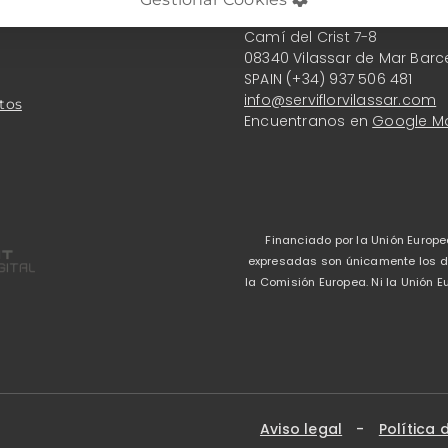
Serviflor Vilassar S.L.
Camí del Crist 7-8
08340 Vilassar de Mar Barc
SPAIN (+34) 937 506 481
info@serviflorvilassar.com
tos
Encuentranos en
Google M
Financiado por la Unión Europe
expresadas son únicamente los del
la Comisión Europea. Ni la Unión
Aviso legal
-
Política 