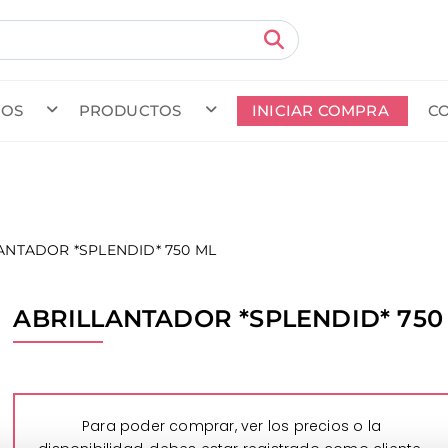
MOS
PRODUCTOS
INICIAR COMPRA
C
do en curso (Previsto para el dia
) · Transportista
.
Ver Ped
ANTADOR *SPLENDID* 750 ML
ABRILLANTADOR *SPLENDID* 750
Para poder comprar, ver los precios o la