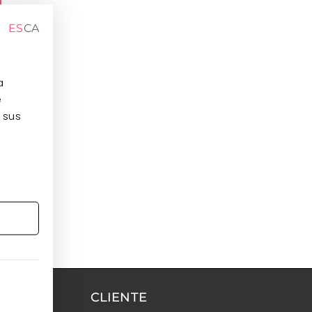
ES
CA
a
e
 sus
CLIENTE