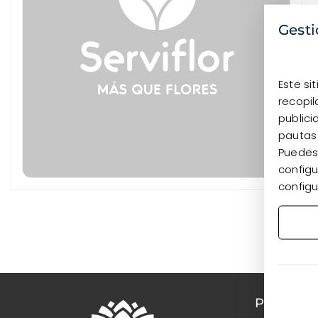
Gesti
Este si
recopil
publici
pautas
Puedes 
configu
configu
PRODUC