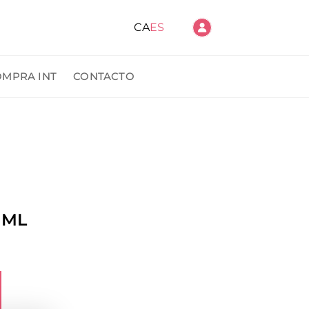
CA
ES
OMPRA INT
CONTACTO
ido
 ML