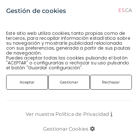
Gestión de cookies
ES
CA
CA
ES
Este sitio web utiliza cookies, tanto propias como de
terceros, para recopilar información estadística sobre
su navegación y mostrarle publicidad relacionada
Pedido en curso (Previsto para el dia
) ·
con sus preferencias, generada a partir de sus pautas
de navegación.
Transportista
.
Ver Pedido
Puedes aceptar todas las cookies pulsando el botón
FLOR CORTADA
CLAVEL / CLAVEL MINI / POETA
"ACEPTAR" o configurarlas o rechazar su uso pulsando
CLAVELL COL. FCY. LIGHT BERTIX
el botón "Guardar configuración".
Aceptar
Gestionar
Rechazar
Ver nuestra Política de Privacidad
Gestionar Cookies