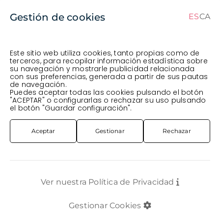
Gestión de cookies
ES
CA
CA
ES
Este sitio web utiliza cookies, tanto propias como de
terceros, para recopilar información estadística sobre
su navegación y mostrarle publicidad relacionada
Pedido en curso (Previsto para el dia
) ·
con sus preferencias, generada a partir de sus pautas
de navegación.
Transportista
.
Ver Pedido
Puedes aceptar todas las cookies pulsando el botón
COMPLEMENTOS
CELOFANES / ROLLOS
"ACEPTAR" o configurarlas o rechazar su uso pulsando
ROTLLO PAPER KRAFT *ESTAMPAT DIARI* 62CM 100 MT.
el botón "Guardar configuración".
Aceptar
Gestionar
Rechazar
Ver nuestra Política de Privacidad
Gestionar Cookies