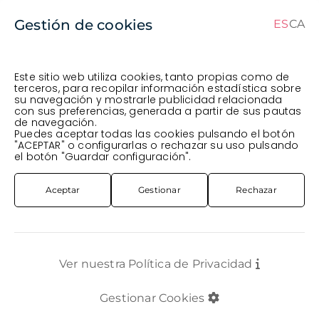
Gestión de cookies
ES
CA
ES
CA
Este sitio web utiliza cookies, tanto propias como de
terceros, para recopilar información estadística sobre
su navegación y mostrarle publicidad relacionada
Pedido en curso (Previsto para el dia
) ·
con sus preferencias, generada a partir de sus pautas
de navegación.
Transportista
.
Ver Pedido
Puedes aceptar todas las cookies pulsando el botón
COMPLEMENTOS
TIESTOS VARIOS
"ACEPTAR" o configurarlas o rechazar su uso pulsando
TEST CERAMICA RATLLAT BLANC T12CM
el botón "Guardar configuración".
Aceptar
Gestionar
Rechazar
Ver nuestra Política de Privacidad
Gestionar Cookies