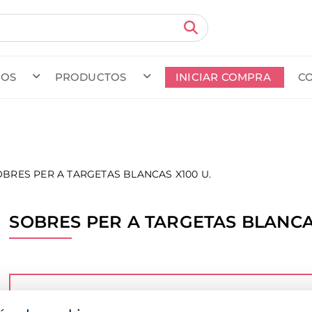
MOS
PRODUCTOS
INICIAR COMPRA
C
do en curso (Previsto para el dia
) · Transportista
.
Ver Ped
OBRES PER A TARGETAS BLANCAS X100 U.
SOBRES PER A TARGETAS BLANCAS
Para poder comprar, ver los precios o la