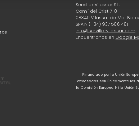
Serviflor Vilassar S.L.
Camí del Crist 7-8
08340 Vilassar de Mar Barc
SPAIN (+34) 937 506 481
info@serviflorvilassar.com
tos
Encuentranos en
Google M
Financiado por la Unión Europe
expresadas son únicamente los del
la Comisión Europea. Ni la Unión
Aviso legal
-
Política 