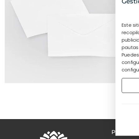
Gesti
Este si
recopil
publici
pautas
Puedes 
configu
configu
PRODUC