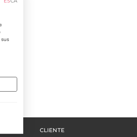
ES
CA
a
e
 sus
CLIENTE