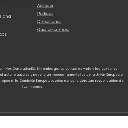
Acceder
Pedidos
elona
Direcciones
Guia de compra
aps
a - NextGenerationEU. Sin embargo, los puntos de vista y las opiniones
 autor o autores y no reflejan necesariamente los de la Unión Europea o
 Europea ni la Comisión Europea pueden ser consideradas responsables de
las mismas.
de privacidad
-
Politica de cookies
-
Condiciones de