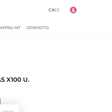
CA
ES
OMPRA INT
CONTACTO
ido
 X100 U.